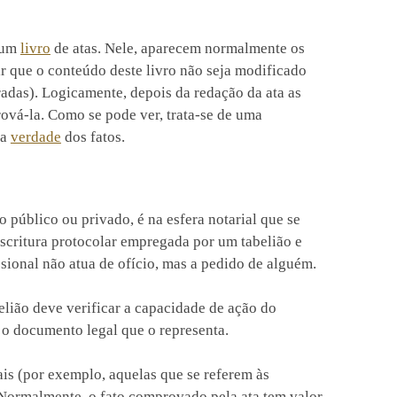
á um
livro
de atas. Nele, aparecem normalmente os
r que o conteúdo deste livro não seja modificado
adas). Logicamente, depois da redação da ata as
ová-la. Como se pode ver, trata-se de uma
 a
verdade
dos fatos.
 público ou privado, é na esfera notarial que se
 escritura protocolar empregada por um tabelião e
issional não atua de ofício, mas a pedido de alguém.
elião deve verificar a capacidade de ação do
 o documento legal que o representa.
is (por exemplo, aquelas que se referem às
 Normalmente, o fato comprovado pela ata tem valor