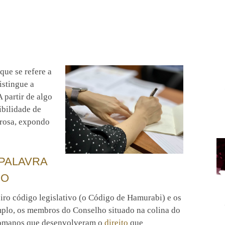
que se refere a
istingue a
A partir de algo
ibilidade de
orosa, expondo
 PALAVRA
NO
iro código legislativo (o Código de Hamurabi) e os
plo, os membros do Conselho situado na colina do
romanos que desenvolveram o
direito
que