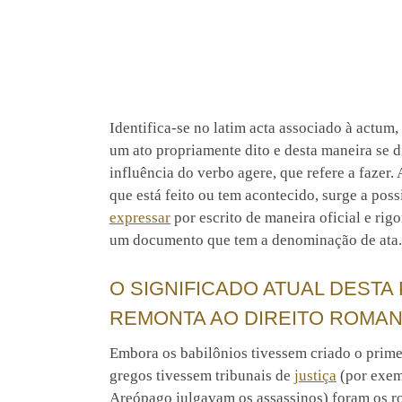
Identifica-se no latim acta associado à actum, 
um ato propriamente dito e desta maneira se d
influência do verbo agere, que refere a fazer. 
que está feito ou tem acontecido, surge a poss
expressar
por escrito de maneira oficial e rig
um documento que tem a denominação de ata.
O SIGNIFICADO ATUAL DESTA
REMONTA AO DIREITO ROMA
Embora os babilônios tivessem criado o prime
gregos tivessem tribunais de
justiça
(por exem
Areópago julgavam os assassinos) foram os 