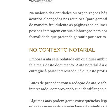
“levantar ata”.
Na maioria das entidades ou organizações h
acordos alcançados nas reuniões (para garanti
de maneira fraudulenta as páginas são enumer
pessoas interagem em sua elaboração para apr
formalidade que pretende garantir por escrito
NO CONTEXTO NOTARIAL
Embora a ata seja redatada em qualquer âmbito
fala mais deste documento. A ata notarial é a
entregue à parte interessada, já que este prof
Antes de proceder com a redação da ata, o tab
interessado, comprovando sua identificação e
Algumas atas podem gerar consequências lega
relações mercantis ou com letras de câmbio).