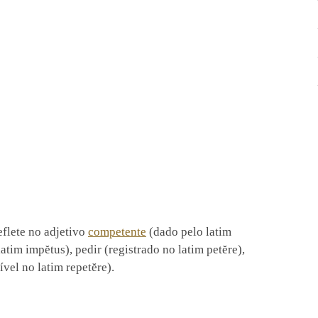
eflete no adjetivo
competente
(dado pelo latim
tim impĕtus), pedir (registrado no latim petĕre),
ível no latim repetĕre).