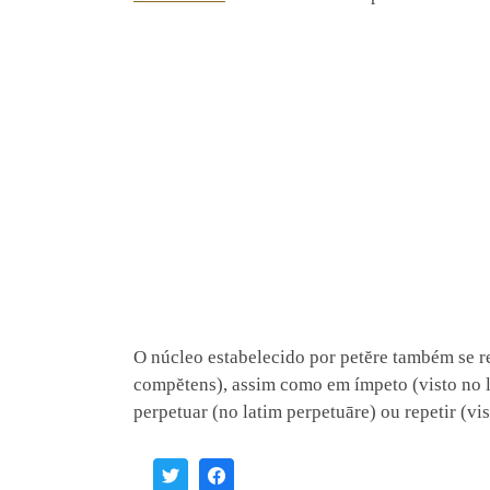
O núcleo estabelecido por petĕre também se r
compĕtens), assim como em ímpeto (visto no la
perpetuar (no latim perpetuāre) ou repetir (vis