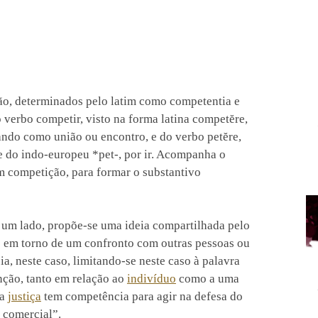
o, determinados pelo latim como competentia e
 verbo competir, visto na forma latina competĕre,
ando como união ou encontro, e do verbo petĕre,
se do indo-europeu *pet-, por ir. Acompanha o
em competição, para formar o substantivo
r um lado, propõe-se uma ideia compartilhada pelo
o em torno de um confronto com outras pessoas ou
, neste caso, limitando-se neste caso à palavra
nção, tanto em relação ao
indivíduo
como a uma
“a
justiça
tem competência para agir na defesa do
 comercial”.