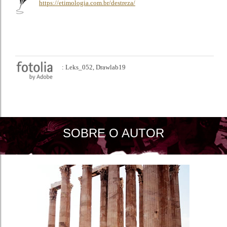
https://etimologia.com.br/destreza/
: Leks_052, Drawlab19
SOBRE O AUTOR