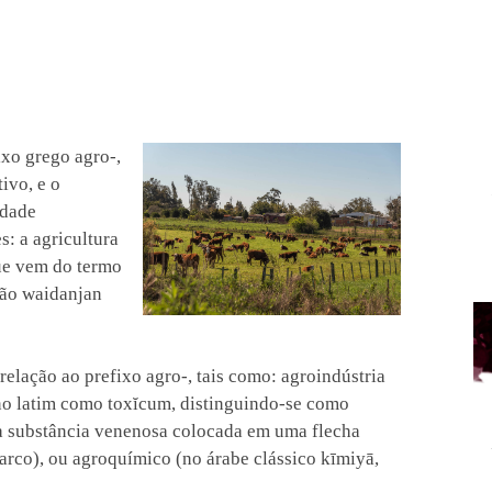
xo grego agro-,
ivo, e o
idade
s: a agricultura
ue vem do termo
mão waidanjan
elação ao prefixo agro-, tais como: agroindústria
 no latim como toxĭcum, distinguindo-se como
ma substância venenosa colocada em uma flecha
 arco), ou agroquímico (no árabe clássico kīmiyā,