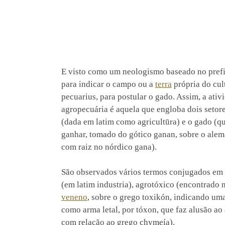
E visto como um neologismo baseado no prefi
para indicar o campo ou a
terra
própria do cult
pecuarius, para postular o gado. Assim, a ativ
agropecuária é aquela que engloba dois setore
(dada em latim como agricultūra) e o gado (q
ganhar, tomado do gótico ganan, sobre o ale
com raiz no nórdico gana).
São observados vários termos conjugados em r
(em latim industria), agrotóxico (encontrado
veneno
, sobre o grego toxikón, indicando u
como arma letal, por tóxon, que faz alusão ao
com relação ao grego chymeía).