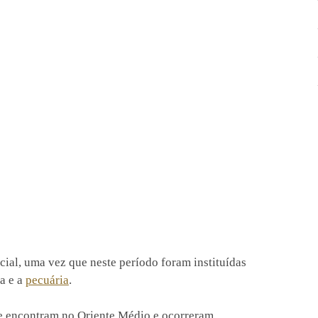
ial, uma vez que neste período foram instituídas
ra e a
pecuária
.
se encontram no Oriente Médio e ocorreram