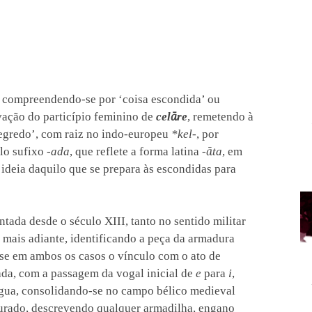
, compreendendo-se por ‘coisa escondida’ ou
vação do particípio feminino de
celāre
, remetendo à
segredo’, com raiz no indo-europeu
*kel-
, por
elo sufixo
-ada
, que reflete a forma latina
-āta
, em
ideia daquilo que se prepara às escondidas para
tada desde o século XIII, tanto no sentido militar
 mais adiante, identificando a peça da armadura
-se em ambos os casos o vínculo com o ato de
ada, com a passagem da vogal inicial de
e
para
i
,
ngua, consolidando-se no campo bélico medieval
gurado, descrevendo qualquer armadilha, engano