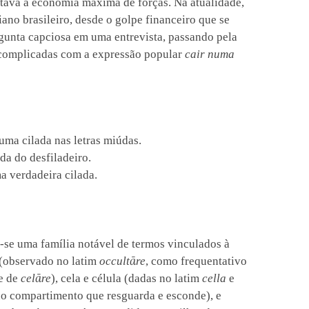
tava a economia máxima de forças. Na atualidade,
iano brasileiro, desde o golpe financeiro que se
gunta capciosa em uma entrevista, passando pela
 complicadas com a expressão popular
cair numa
uma cilada nas letras miúdas.
da do desfiladeiro.
a verdadeira cilada.
ca-se uma família notável de termos vinculados à
r (observado no latim
occultāre
, como frequentativo
e de
celāre
), cela e célula (dadas no latim
cella
e
o compartimento que resguarda e esconde), e