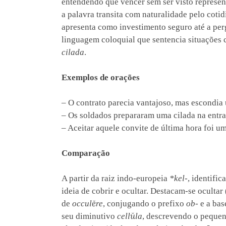
entendendo que vencer sem ser visto represen
a palavra transita com naturalidade pelo cotid
apresenta como investimento seguro até a per
linguagem coloquial que sentencia situações
cilada
.
Exemplos de orações
– O contrato parecia vantajoso, mas escondia 
– Os soldados prepararam uma cilada na entra
– Aceitar aquele convite de última hora foi um
Comparação
A partir da raiz indo-europeia
*kel-
, identifi
ideia de cobrir e ocultar. Destacam-se oculta
de
occulĕre
, conjugando o prefixo
ob-
e a bas
seu diminutivo
cellŭla
, descrevendo o pequen