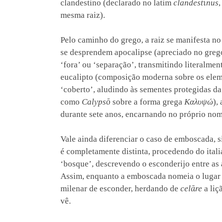
clandestino (declarado no latim
clandestīnus
mesma raiz).
Pelo caminho do grego, a raiz se manifesta n
se desprendem apocalipse (apreciado no gre
‘fora’ ou ‘separação’, transmitindo literalmente
eucalipto (composição moderna sobre os ele
‘coberto’, aludindo às sementes protegidas da 
como
Calypsō
sobre a forma grega
Καλυψώ
),
durante sete anos, encarnando no próprio nom
Vale ainda diferenciar o caso de emboscada, s
é completamente distinta, procedendo do ital
‘bosque’, descrevendo o esconderijo entre as 
Assim, enquanto a emboscada nomeia o lugar d
milenar de esconder, herdando de
celāre
a liç
vê.