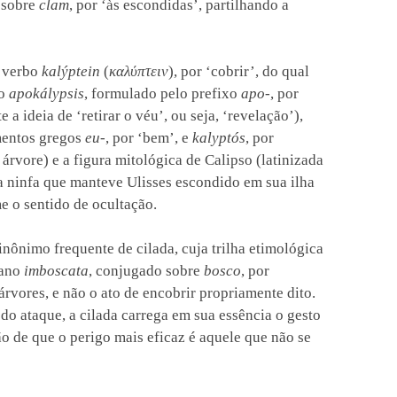
, sobre
clam
, por ‘às escondidas’, partilhando a
o verbo
kalýptein
(
καλύπτειν
), por ‘cobrir’, do qual
go
apokálypsis
, formulado pelo prefixo
apo-
, por
 a ideia de ‘retirar o véu’, ou seja, ‘revelação’),
mentos gregos
eu-
, por ‘bem’, e
kalyptós
, por
árvore) e a figura mitológica de Calipso (latinizada
 a ninfa que manteve Ulisses escondido em sua ilha
e o sentido de ocultação.
inônimo frequente de cilada, cuja trilha etimológica
iano
imboscata
, conjugado sobre
bosco
, por
árvores, e não o ato de encobrir propriamente dito.
o ataque, a cilada carrega em sua essência o gesto
ão de que o perigo mais eficaz é aquele que não se