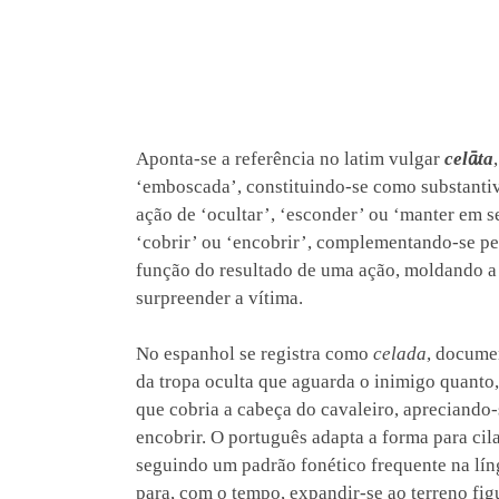
Aponta-se a referência no latim vulgar
celāta
‘emboscada’, constituindo-se como substanti
ação de ‘ocultar’, ‘esconder’ ou ‘manter em 
‘cobrir’ ou ‘encobrir’, complementando-se p
função do resultado de uma ação, moldando a 
surpreender a vítima.
No espanhol se registra como
celada
, documen
da tropa oculta que aguarda o inimigo quanto,
que cobria a cabeça do cavaleiro, apreciando
encobrir. O português adapta a forma para cil
seguindo um padrão fonético frequente na lí
para, com o tempo, expandir-se ao terreno fi