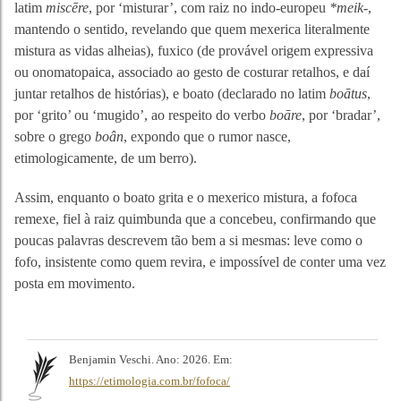
latim
miscēre
, por ‘misturar’, com raiz no indo-europeu
*meik-
,
mantendo o sentido, revelando que quem mexerica literalmente
mistura as vidas alheias), fuxico (de provável origem expressiva
ou onomatopaica, associado ao gesto de costurar retalhos, e daí
juntar retalhos de histórias), e boato (declarado no latim
boātus
,
por ‘grito’ ou ‘mugido’, ao respeito do verbo
boāre
, por ‘bradar’,
sobre o grego
boân
, expondo que o rumor nasce,
etimologicamente, de um berro).
Assim, enquanto o boato grita e o mexerico mistura, a fofoca
remexe, fiel à raiz quimbunda que a concebeu, confirmando que
poucas palavras descrevem tão bem a si mesmas: leve como o
fofo, insistente como quem revira, e impossível de conter uma vez
posta em movimento.
Benjamin Veschi. Ano: 2026. Em:
https://etimologia.com.br/fofoca/