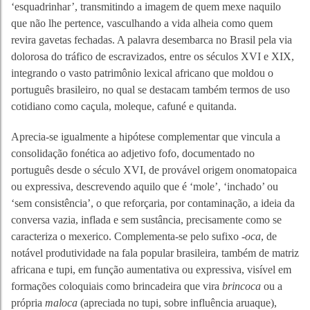
‘esquadrinhar’, transmitindo a imagem de quem mexe naquilo
que não lhe pertence, vasculhando a vida alheia como quem
revira gavetas fechadas. A palavra desembarca no Brasil pela via
dolorosa do tráfico de escravizados, entre os séculos XVI e XIX,
integrando o vasto patrimônio lexical africano que moldou o
português brasileiro, no qual se destacam também termos de uso
cotidiano como caçula, moleque, cafuné e quitanda.
Aprecia-se igualmente a hipótese complementar que vincula a
consolidação fonética ao adjetivo fofo, documentado no
português desde o século XVI, de provável origem onomatopaica
ou expressiva, descrevendo aquilo que é ‘mole’, ‘inchado’ ou
‘sem consistência’, o que reforçaria, por contaminação, a ideia da
conversa vazia, inflada e sem sustância, precisamente como se
caracteriza o mexerico. Complementa-se pelo sufixo
-oca
, de
notável produtividade na fala popular brasileira, também de matriz
africana e tupi, em função aumentativa ou expressiva, visível em
formações coloquiais como brincadeira que vira
brincoca
ou a
própria
maloca
(apreciada no tupi, sobre influência aruaque),