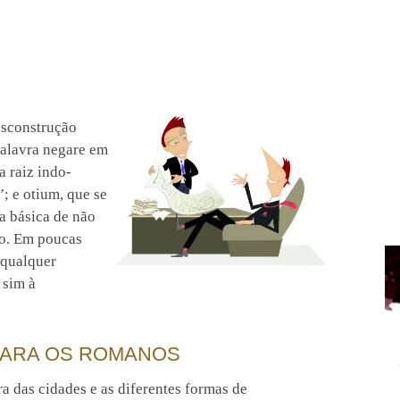
esconstrução
palavra negare em
 raiz indo-
; e otium, que se
ia básica de não
mo. Em poucas
 qualquer
 sim à
PARA OS ROMANOS
ura das cidades e as diferentes formas de