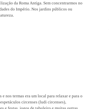
ilização da Roma Antiga. Sem concentrarmos no
dades do Império. Nos jardins públicos ou
atureza.
s e nos termas era um local para relaxar e para o
espetáculos circenses (ludi circenses),
es e festas, jogos de tabuleiro e muitas outras