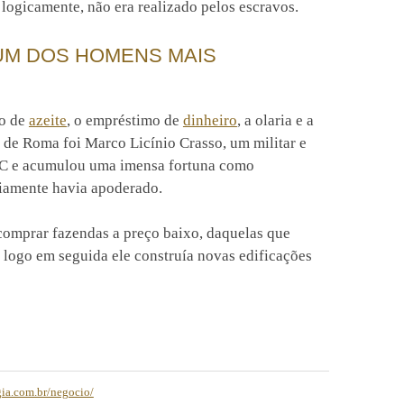
 logicamente, não era realizado pelos escravos.
 UM DOS HOMENS MAIS
ão de
azeite
, o empréstimo de
dinheiro
, a olaria e a
de Roma foi Marco Licínio Crasso, um militar e
 a. C e acumulou uma imensa fortuna como
iamente havia apoderado.
comprar fazendas a preço baixo, daquelas que
 logo em seguida ele construía novas edificações
gia.com.br/negocio/