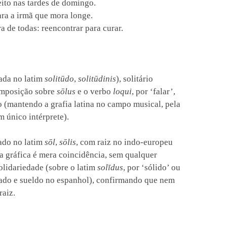
eito nas tardes de domingo.
ra a irmã que mora longe.
a de todas: reencontrar para curar.
ada no latim
solitūdo
,
solitūdinis
), solitário
composição sobre
sōlus
e o verbo
loqui
, por ‘falar’,
 (mantendo a grafia latina no campo musical, pela
m único intérprete).
vado no latim
sōl
,
sōlis
, com raiz no indo-europeu
a gráfica é mera coincidência, sem qualquer
olidariedade (sobre o latim
solĭdus
, por ‘sólido’ ou
dado e sueldo no espanhol), confirmando que nem
raiz.