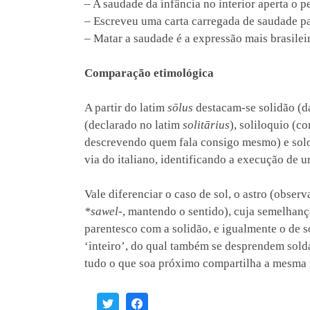
– A saudade da infância no interior aperta o p
– Escreveu uma carta carregada de saudade pa
– Matar a saudade é a expressão mais brasileir
Comparação etimológica
A partir do latim
sōlus
destacam-se solidão (d
(declarado no latim
solitārius
), soliloquio (
descrevendo quem fala consigo mesmo) e solo
via do italiano, identificando a execução de u
Vale diferenciar o caso de sol, o astro (obser
*sawel-
, mantendo o sentido), cuja semelhanç
parentesco com a solidão, e igualmente o de s
‘inteiro’, do qual também se desprendem sol
tudo o que soa próximo compartilha a mesma 