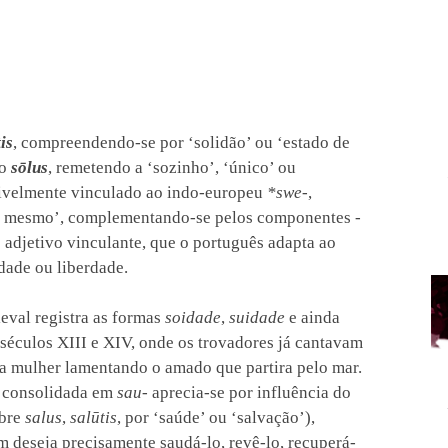
tis
, compreendendo-se por ‘solidão’ ou ‘estado de
vo
sōlus
, remetendo a ‘sozinho’, ‘único’ ou
sivelmente vinculado ao indo-europeu
*swe-
,
‘si mesmo’, complementando-se pelos componentes
-
 adjetivo vinculante, que o português adapta ao
dade ou liberdade.
eval registra as formas
soidade
,
suidade
e ainda
séculos XIII e XIV, onde os trovadores já cantavam
 a mulher lamentando o amado que partira pelo mar.
a consolidada em
sau-
aprecia-se por influência do
obre
salus
,
salūtis
, por ‘saúde’ ou ‘salvação’),
m deseja precisamente saudá-lo, revê-lo, recuperá-