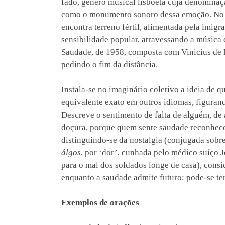
fado, gênero musical lisboeta cuja denomina
como o monumento sonoro dessa emoção. No Br
encontra terreno fértil, alimentada pela imigra
sensibilidade popular, atravessando a música
Saudade, de 1958, composta com Vinicius de 
pedindo o fim da distância.
Instala-se no imaginário coletivo a ideia de q
equivalente exato em outros idiomas, figurand
Descreve o sentimento de falta de alguém, de
doçura, porque quem sente saudade reconhece 
distinguindo-se da nostalgia (conjugada sobr
álgos
, por ‘dor’, cunhada pelo médico suíço
para o mal dos soldados longe de casa), cons
enquanto a saudade admite futuro: pode-se ter
Exemplos de orações