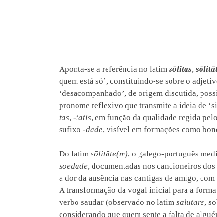
Aponta-se a referência no latim
sōlitas
,
sōlitā
quem está só’, constituindo-se sobre o adjeti
‘desacompanhado’, de origem discutida, pos
pronome reflexivo que transmite a ideia de 
tas
,
-tātis
, em função da qualidade regida pelo
sufixo
-dade
, visível em formações como bon
Do latim
sōlitāte(m)
, o galego-português medi
soedade
, documentadas nos cancioneiros dos 
a dor da ausência nas cantigas de amigo, com
A transformação da vogal inicial para a form
verbo saudar (observado no latim
salutāre
, s
considerando que quem sente a falta de algué