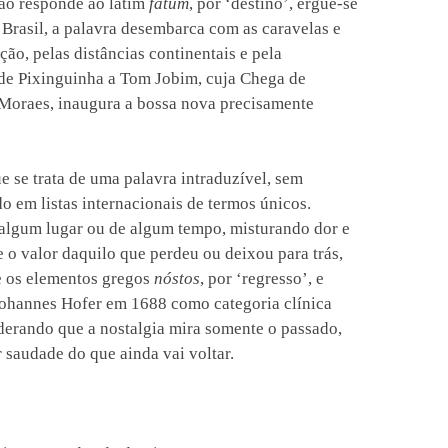
ção responde ao latim
fatum
, por ‘destino’, ergue-se
asil, a palavra desembarca com as caravelas e
ção, pelas distâncias continentais e pela
 de Pixinguinha a Tom Jobim, cuja Chega de
Moraes, inaugura a bossa nova precisamente
ue se trata de uma palavra intraduzível, sem
o em listas internacionais de termos únicos.
 algum lugar ou de algum tempo, misturando dor e
o valor daquilo que perdeu ou deixou para trás,
e os elementos gregos
nóstos
, por ‘regresso’, e
 Johannes Hofer em 1688 como categoria clínica
iderando que a nostalgia mira somente o passado,
 saudade do que ainda vai voltar.