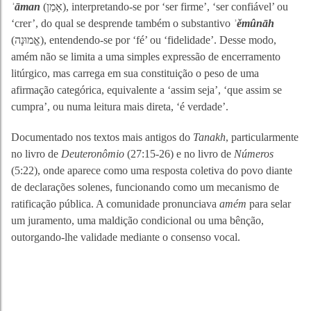
ʾāman
(אָמַן), interpretando-se por ‘ser firme’, ‘ser confiável’ ou
‘crer’, do qual se desprende também o substantivo
ʾěmûnāh
(אֱמוּנָה), entendendo-se por ‘fé’ ou ‘fidelidade’. Desse modo,
amém não se limita a uma simples expressão de encerramento
litúrgico, mas carrega em sua constituição o peso de uma
afirmação categórica, equivalente a ‘assim seja’, ‘que assim se
cumpra’, ou numa leitura mais direta, ‘é verdade’.
Documentado nos textos mais antigos do
Tanakh
, particularmente
no livro de
Deuteronômio
(27:15-26) e no livro de
Números
(5:22), onde aparece como uma resposta coletiva do povo diante
de declarações solenes, funcionando como um mecanismo de
ratificação pública. A comunidade pronunciava
amém
para selar
um juramento, uma maldição condicional ou uma bênção,
outorgando-lhe validade mediante o consenso vocal.