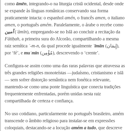
como
āmēn
, integrando-o na liturgia cristã ocidental, desde onde
se expande às línguas românicas conservando sua forma
praticamente intacta: o espanhol
amén
, o francês
amen
, o italiano
amen
, o português
amém
. Paralelamente, o árabe o recebe como
آمين
(
ʾāmīn
), empregando-se no Islã ao concluir a recitação da
Fātiḥah
, a primeira sura do Alcorão, compartilhando a mesma
raiz semítica
ʾ-m-n
, da qual procede igualmente
ʾīmān
(إِيمَان),
por ‘fé’, e
muʾmin
(مُؤْمِن), descrevendo o ‘crente’.
Configura-se assim como uma das raras palavras que atravessa as
três grandes religiões monoteístas —judaísmo, cristianismo e islã
— sem sofrer distorção semântica nem fonética relevante,
mantendo-se como uma ponte linguística que conecta tradições
frequentemente enfrentadas, porém unidas nesta raiz
compartilhada de certeza e confiança.
No uso cotidiano, particularmente no português brasileiro, amém
transcende o âmbito religioso para instalar-se em expressões
coloquiais, destacando-se a locução
amém a tudo
, que descreve