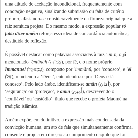
uma atitude de aceitação incondicional, frequentemente com
conotação negativa, sinalizando submissão ou falta de critério
próprio, afastando-se consideravelmente da firmeza original que a
raiz semítica projeta. Do mesmo modo, a expressão popular
só
falta dizer amém
reforça essa ideia de concordância automática,
destituída de reflexão.
É possível destacar como palavras associadas à raiz
ʾ-m-n
, o já
mencionado
ʾěmûnāh
(אֱמוּנָה), por fé, e o nome próprio
Immanuel
(עִמָּנוּאֵל), composto por
ʿimmānû
, por ‘conosco’, e
ʾēl
(אֵל), remetendo a ‘Deus’, entendendo-se por ‘Deus está
conosco’. Pelo lado árabe, identificam-se
amān
(أَمَان), por
‘segurança’ ou ‘proteção’, e
amīn
(أَمِين), descrevendo o
‘confiável’ ou ‘custódio’, título que recebe o profeta Maomé na
tradição islâmica.
Amém expõe, em definitivo, a expressão mais condensada da
convicção humana, um ato de fala que simultaneamente confirma,
consente e projeta em direção ao cumprimento daquilo que foi