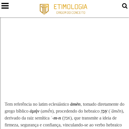
AMÉM
Tem referência no latim eclesiástico
āmēn
, tomado diretamente do
grego bíblico
ἀμήν
(
amḗn
), procedendo do hebraico
אָמֵן
(
ʾāmēn
),
derivado da raiz semítica
ʾ-m-n
(אמן), que transmite a ideia de
firmeza, segurança e confiança, vinculando-se ao verbo hebraico