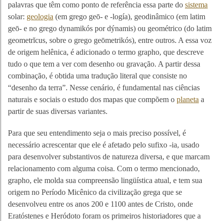
palavras que têm como ponto de referência essa parte do
sistema
solar:
geologia
(em grego geō- e -logía), geodinâmico (em latim
geō- e no grego dynamikós por dýnamis) ou geométrico (do latim
geometrĭcus, sobre o grego geōmetrikós), entre outros. A essa voz
de origem helênica, é adicionado o termo grapho, que descreve
tudo o que tem a ver com desenho ou gravação. A partir dessa
combinação, é obtida uma tradução literal que consiste no
“desenho da terra”. Nesse cenário, é fundamental nas ciências
naturais e sociais o estudo dos mapas que compõem o
planeta
a
partir de suas diversas variantes.
Para que seu entendimento seja o mais preciso possível, é
necessário acrescentar que ele é afetado pelo sufixo -ia, usado
para desenvolver substantivos de natureza diversa, e que marcam
relacionamento com alguma coisa. Com o termo mencionado,
grapho, ele molda sua compreensão lingüística atual, e tem sua
origem no Período Micênico da civilização grega que se
desenvolveu entre os anos 200 e 1100 antes de Cristo, onde
Eratóstenes e Heródoto foram os primeiros historiadores que a