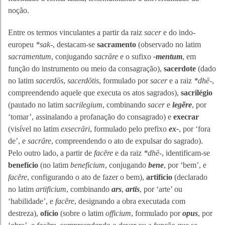
noção.
Entre os termos vinculantes a partir da raiz
sacer
e do indo-
europeu
*sak-
, destacam-se
sacramento
(observado no latim
sacramentum
, conjugando
sacrāre
e o sufixo
-mentum
, em
função do instrumento ou meio da consagração),
sacerdote
(dado
no latim
sacerdōs
,
sacerdōtis
, formulado por
sacer
e a raiz
*dhē-
,
compreendendo aquele que executa os atos sagrados),
sacrilégio
(pautado no latim
sacrilegium
, combinando
sacer
e
legĕre
, por
‘tomar’, assinalando a profanação do consagrado) e
execrar
(visível no latim
exsecrāri
, formulado pelo prefixo
ex-
, por ‘fora
de’, e
sacrāre
, compreendendo o ato de expulsar do sagrado).
Pelo outro lado, a partir de
facĕre
e da raiz
*dhē-
, identificam-se
benefício
(no latim
beneficium
, conjugando
bene
, por ‘bem’, e
facĕre
, configurando o ato de fazer o bem),
artifício
(declarado
no latim
artificium
, combinando
ars
,
artis
, por ‘arte’ ou
‘habilidade’, e
facĕre
, designando a obra executada com
destreza),
ofício
(sobre o latim
officium
, formulado por
opus
, por