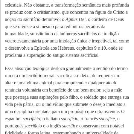
celestiais. Não obstante, a transformação semântica mais profunda
se produz com o cristianismo, que concentra na figura de Cristo a
noção do sacrifício definitivo: o
Agnus Dei
, o cordeiro de Deus
que se oferece a si mesmo para redimir os pecados da
humanidade, substituindo os inúmeros sacrifícios da tradição
veterotestamentária por uma imolação única e irrepetível, tal como
o desenvolve a Epístola aos Hebreus, capítulos 9 e 10, onde se
proclama a superação do antigo sistema sacrificial.
Essa absorção teológica desloca gradualmente o sentido do termo
rumo a um território moral: sacrificar-se deixa de requerer um
altar e uma vítima animal para compreender qualquer ato de
renúncia voluntária em benefício de um bem maior, seja a mãe
que posterga suas aspirações pelo filho, o soldado que entrega sua
vida pela pátria, ou o indivíduo que submete o desejo imediato a
uma disciplina orientada para um propósito que o transcende. O
espanhol
sacrificio
, o italiano
sacrificio
, o francês
sacrifice
, o
português
sacrifício
e o inglês
sacrifice
conservam com notável
fidelidade a forma latina, testemunhando a universalidade da