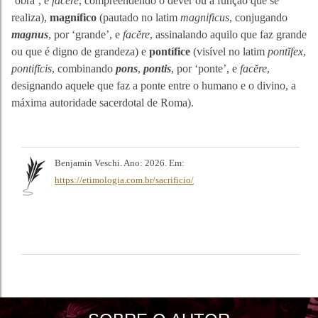
‘obra’, e
facĕre
, compreendendo o dever ou a função que se
realiza),
magnífico
(pautado no latim
magnificus
, conjugando
magnus
, por ‘grande’, e
facĕre
, assinalando aquilo que faz grande
ou que é digno de grandeza) e
pontífice
(visível no latim
pontĭfex
,
pontifĭcis
, combinando
pons
,
pontis
, por ‘ponte’, e
facĕre
,
designando aquele que faz a ponte entre o humano e o divino, a
máxima autoridade sacerdotal de Roma).
Benjamin Veschi. Ano: 2026. Em:
https://etimologia.com.br/sacrificio/