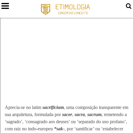
SACRIFÍCIO
Aprecia-se no latim
sacrificium
, uma composição transparente em
sua arquitetura, formulada por
sacer
,
sacra
,
sacrum
, remetendo a
‘sagrado’, ‘consagrado aos deuses’ ou ‘separado do uso profano’,
com raiz no indo-europeu
*sak-
, por ‘santificar’ ou ‘estabelecer