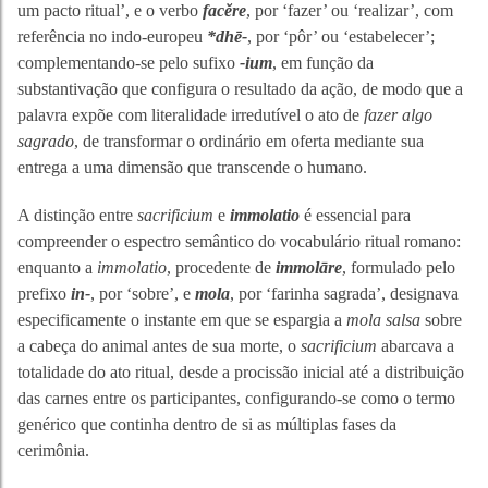
um pacto ritual’, e o verbo
facĕre
, por ‘fazer’ ou ‘realizar’, com
referência no indo-europeu
*dhē-
, por ‘pôr’ ou ‘estabelecer’;
complementando-se pelo sufixo
-ium
, em função da
substantivação que configura o resultado da ação, de modo que a
palavra expõe com literalidade irredutível o ato de
fazer algo
sagrado
, de transformar o ordinário em oferta mediante sua
entrega a uma dimensão que transcende o humano.
A distinção entre
sacrificium
e
immolatio
é essencial para
compreender o espectro semântico do vocabulário ritual romano:
enquanto a
immolatio
, procedente de
immolāre
, formulado pelo
prefixo
in-
, por ‘sobre’, e
mola
, por ‘farinha sagrada’, designava
especificamente o instante em que se espargia a
mola salsa
sobre
a cabeça do animal antes de sua morte, o
sacrificium
abarcava a
totalidade do ato ritual, desde a procissão inicial até a distribuição
das carnes entre os participantes, configurando-se como o termo
genérico que continha dentro de si as múltiplas fases da
cerimônia.