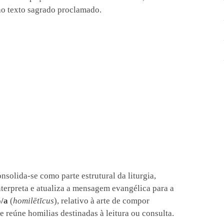
ao texto sagrado proclamado.
onsolida-se como parte estrutural da liturgia,
nterpreta e atualiza a mensagem evangélica para a
o/a
(
homilētĭcus
), relativo à arte de compor
ue reúne homilias destinadas à leitura ou consulta.