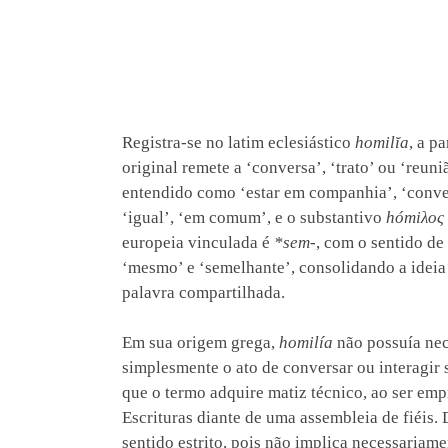
Registra-se no latim eclesiástico
homilĭa
, a p
original remete a ‘conversa’, ‘trato’ ou ‘reu
entendido como ‘estar em companhia’, ‘conve
‘igual’, ‘em comum’, e o substantivo
hómiλος
europeia vinculada é
*sem-
, com o sentido d
‘mesmo’ e ‘semelhante’, consolidando a idei
palavra compartilhada.
Em sua origem grega,
homilía
não possuía nec
simplesmente o ato de conversar ou interagir 
que o termo adquire matiz técnico, ao ser em
Escrituras diante de uma assembleia de fiéis.
sentido estrito, pois não implica necessariam