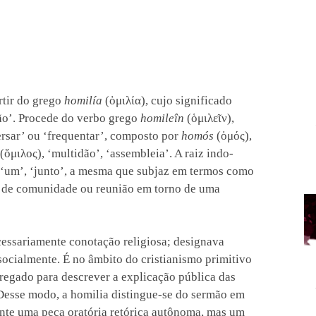
artir do grego
homilía
(ὁμιλία), cujo significado
nião’. Procede do verbo grego
homileîn
(ὁμιλεῖν),
rsar’ ou ‘frequentar’, composto por
homós
(ὁμός),
(ὅμιλος), ‘multidão’, ‘assembleia’. A raiz indo-
e ‘um’, ‘junto’, a mesma que subjaz em termos como
a de comunidade ou reunião em torno de uma
essariamente conotação religiosa; designava
socialmente. É no âmbito do cristianismo primitivo
pregado para descrever a explicação pública das
 Desse modo, a homilia distingue-se do sermão em
ente uma peça oratória retórica autônoma, mas um