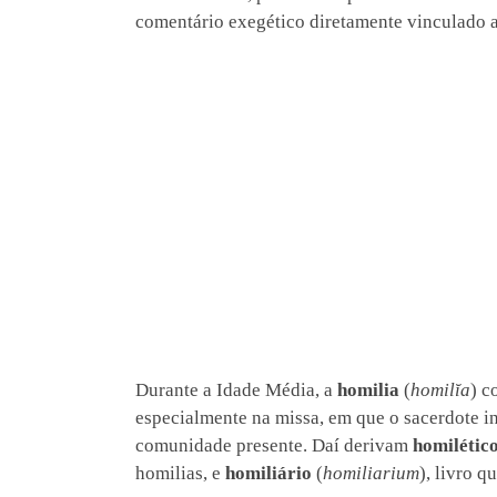
comentário exegético diretamente vinculado 
Durante a Idade Média, a
homilia
(
homilĭa
) c
especialmente na missa, em que o sacerdote i
comunidade presente. Daí derivam
homilétic
homilias, e
homiliário
(
homiliarium
), livro q