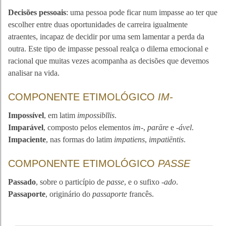
Decisões pessoais
: uma pessoa pode ficar num impasse ao ter que
escolher entre duas oportunidades de carreira igualmente
atraentes, incapaz de decidir por uma sem lamentar a perda da
outra. Este tipo de impasse pessoal realça o dilema emocional e
racional que muitas vezes acompanha as decisões que devemos
analisar na vida.
COMPONENTE ETIMOLÓGICO
IM-
Impossível
, em latim
impossibĭlis
.
Imparável
, composto pelos elementos
im-
,
parāre
e
-ável
.
Impaciente
, nas formas do latim
impatiens
,
impatiēntis
.
COMPONENTE ETIMOLÓGICO
PASSE
Passado
, sobre o particípio de
passe
, e o sufixo
-ado
.
Passaporte
, originário do
passaporte
francês.