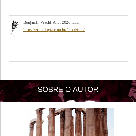
Benjamin Veschi. Ano: 2020. Em:
https://etimologia.com.br/feio-feiura/
SOBRE O AUTOR