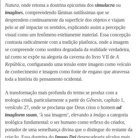
Natura
, onde retoma a doutrina epicurista dos
simulacra
ou
imagĭnes
, compreendendo lâminas sutilíssimas que se
desprendem continuamente da superfície dos objetos e viajam
pelo ar até impactar os sentidos, explicando assim a percepção
visual como um fenômeno estritamente material. Essa concepção
contrasta radicalmente com a tradição platônica, onde a imagem
se compreende como sombra degradada da realidade verdadeira,
tal como se expõe na alegoria da caverna do livro VII de
A
República
, configurando uma tensão entre imagem como veículo
de conhecimento e imagem como fonte de engano que atravessa
toda a história do pensamento ocidental.
A transformação mais profunda do termo se produz com a
teologia cristã, particularmente a partir do
Gênesis
, capítulo 1,
versículo 27, onde se proclama que Deus criou o homem
ad
imagĭnem suam
, ‘à sua imagem’, elevando a
imāgo
a categoria
teológica fundamental: o ser humano como reflexo do criador,
portador de uma semelhança divina que o distingue do restante da
criação. Essa doutrina do
Imago Dei
desencadearia séculos mais