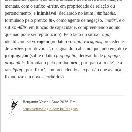
mentais, com o sufixo
-ārius
, em propriedade de relação ou
pertencimento) e
inimitável
(declarado no latim
inimitabĭlis
,
formulado pelo prefixo
in-
, como agente de negação,
imitāri
, e o
sufixo
-bĭlis
, em função de capacidade, compreendendo aquilo
que não pode ser reproduzido). Pelo lado do sufixo
-āgo
,
identificam-se
voragem
(no latim
vorāgo
,
voragĭnis
, procedente
de
vorāre
, por ‘devorar’, designando o abismo que tudo engole) e
propagação
(sobre o latim
propagatio
, derivando de
propāgo
,
propagĭnis
, formulado pelo prefixo
pro-
, por ‘para a frente’, e a
raiz
*pag-
, por ‘fixar’, compreendendo a expansão que avança
fixando-se em novos territórios).
Benjamin Veschi. Ano: 2026. Em:
https://etimologia.com.br/imagem/