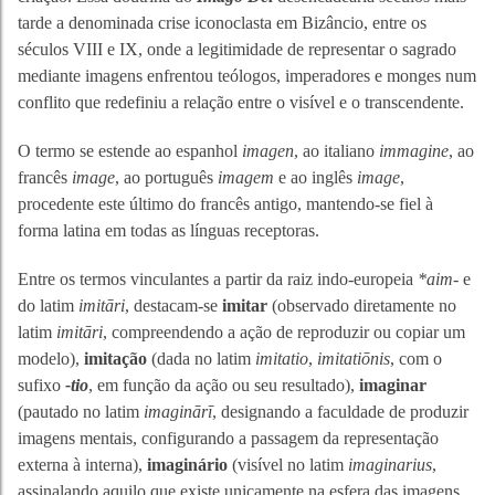
tarde a denominada crise iconoclasta em Bizâncio, entre os
séculos VIII e IX, onde a legitimidade de representar o sagrado
mediante imagens enfrentou teólogos, imperadores e monges num
conflito que redefiniu a relação entre o visível e o transcendente.
O termo se estende ao espanhol
imagen
, ao italiano
immagine
, ao
francês
image
, ao português
imagem
e ao inglês
image
,
procedente este último do francês antigo, mantendo-se fiel à
forma latina em todas as línguas receptoras.
Entre os termos vinculantes a partir da raiz indo-europeia
*aim-
e
do latim
imitāri
, destacam-se
imitar
(observado diretamente no
latim
imitāri
, compreendendo a ação de reproduzir ou copiar um
modelo),
imitação
(dada no latim
imitatio
,
imitatiōnis
, com o
sufixo
-tio
, em função da ação ou seu resultado),
imaginar
(pautado no latim
imaginārī
, designando a faculdade de produzir
imagens mentais, configurando a passagem da representação
externa à interna),
imaginário
(visível no latim
imaginarius
,
assinalando aquilo que existe unicamente na esfera das imagens