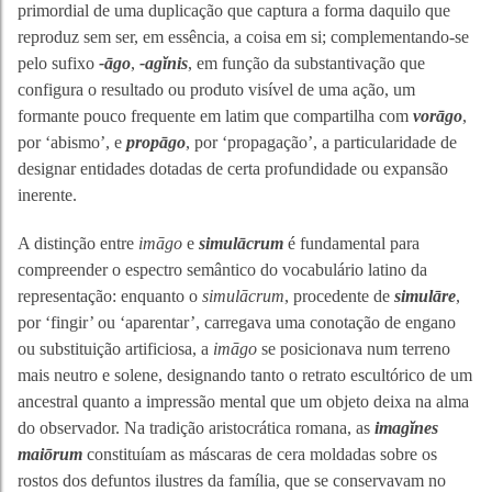
primordial de uma duplicação que captura a forma daquilo que
reproduz sem ser, em essência, a coisa em si; complementando-se
pelo sufixo
-āgo
,
-agĭnis
, em função da substantivação que
configura o resultado ou produto visível de uma ação, um
formante pouco frequente em latim que compartilha com
vorāgo
,
por ‘abismo’, e
propāgo
, por ‘propagação’, a particularidade de
designar entidades dotadas de certa profundidade ou expansão
inerente.
A distinção entre
imāgo
e
simulācrum
é fundamental para
compreender o espectro semântico do vocabulário latino da
representação: enquanto o
simulācrum
, procedente de
simulāre
,
por ‘fingir’ ou ‘aparentar’, carregava uma conotação de engano
ou substituição artificiosa, a
imāgo
se posicionava num terreno
mais neutro e solene, designando tanto o retrato escultórico de um
ancestral quanto a impressão mental que um objeto deixa na alma
do observador. Na tradição aristocrática romana, as
imagĭnes
maiōrum
constituíam as máscaras de cera moldadas sobre os
rostos dos defuntos ilustres da família, que se conservavam no