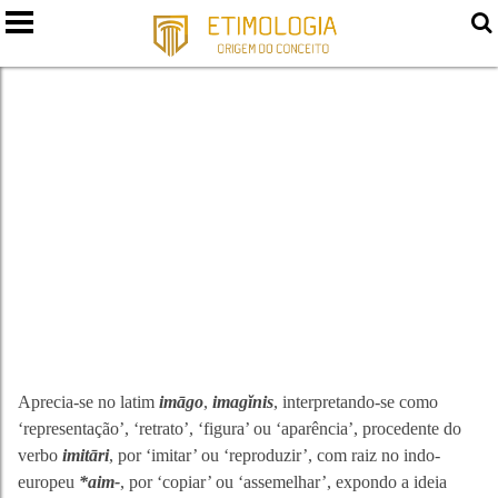
IMAGEM
Aprecia-se no latim
imāgo
,
imagĭnis
, interpretando-se como
‘representação’, ‘retrato’, ‘figura’ ou ‘aparência’, procedente do
verbo
imitāri
, por ‘imitar’ ou ‘reproduzir’, com raiz no indo-
europeu
*aim-
, por ‘copiar’ ou ‘assemelhar’, expondo a ideia